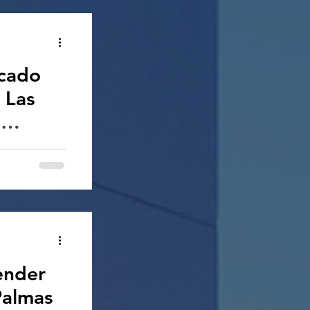
..
rcado
 Las
n
, mercado
, Las Palmas
, vivir en Las
ender
Palmas