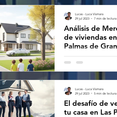
compradores que buscaban.
Lucas - Luca Vismara
29 jul 2023
7 min de lectura
Análisis de Me
de viviendas en
Palmas de Gra
Canaria 2023
propiedades en Las Palmas
inmobiliario Las Palmas 2023
Property, análisis de mercado
Palmas Gran Canaria
Lucas - Luca Vismara
29 jul 2023
5 min de lectura
El desafío de v
tu casa en Las 