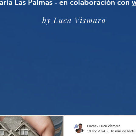
iaria Las Palmas - en colaboración con
w
by Luca Vismara
Lucas - Luca Vismara
10 abr 2024
18 min de lectu