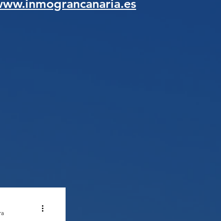
ww.inmograncanaria.es
ra