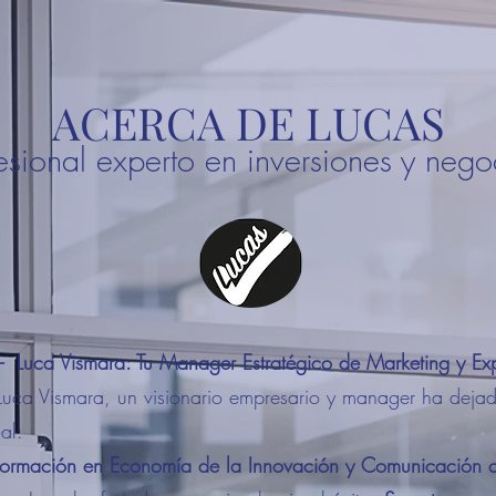
ACERCA DE LUCAS
esional experto en inversiones y neg
- Luca Vismara: Tu Manager Estratégico de Marketing y Ex
ca Vismara, un visionario empresario y manager ha dejado
al:
formación en Economía de la Innovación y Comunicación 