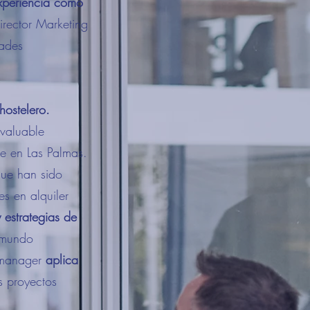
xperiencia como
irector Marketing
dades
hostelero.
nvaluable
te en Las Palmas.
que han sido
s en alquiler
 estrategias de
l mundo
t manager
aplica
s proyectos