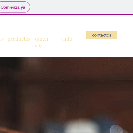
Comienza ya
contactos
o
s
productos
quien
+info
soy