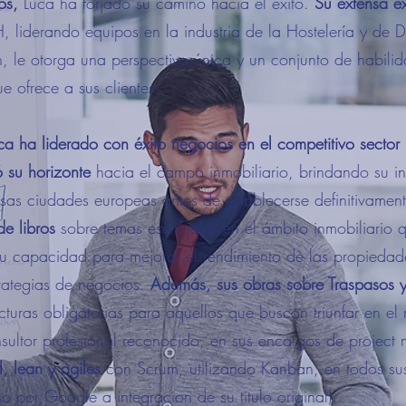
os,
Luca ha forjado su camino hacia el éxito.
Su extensa e
liderando equipos en la industria de la Hostelería y de D
n, le otorga una perspectiva única y un conjunto de habili
e ofrece a sus clientes.
 ha liderado con éxito negocios en el competitivo sector 
 su horizonte
hacia el campo inmobiliario, brindando su i
rsas ciudades europeas antes de establecerse definitivamen
de libros
sobre temas esenciales en el ámbito inmobiliario 
 capacidad para mejorar el rendimiento de las propiedade
trategias de negocios.
Además, sus obras sobre Traspasos y
cturas obligatorias para aquellos que buscan triunfar en e
sultor profesional reconocido, en sus encargos de projec
l, lean y agiles
con Scrum, utilizando Kanban, en todos su
uso por Google a integracion de su titulo original).