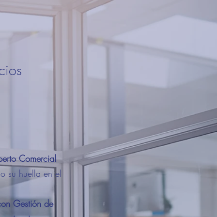
ocios
perto Comercial
 su huella en el
con Gestión de