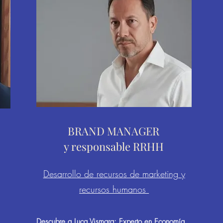
BRAND MANAGER
y responsable RRHH
Desarrollo de recursos de marketing y
recursos humanos
Descubre a Luca Vismara: Experto en Economía,