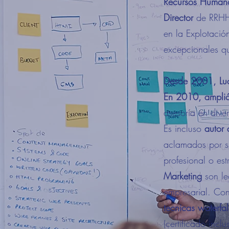
Recursos Human
Director
de RRHH, 
en la Explotació
excepcionales qu
Desde 2001, Luca
En 2010, amplió
asesoría en dive
Es incluso
autor 
aclamados por su
profesional o es
Marketing
son le
empresarial. Con
tecnicas waterfal
(certificado incl